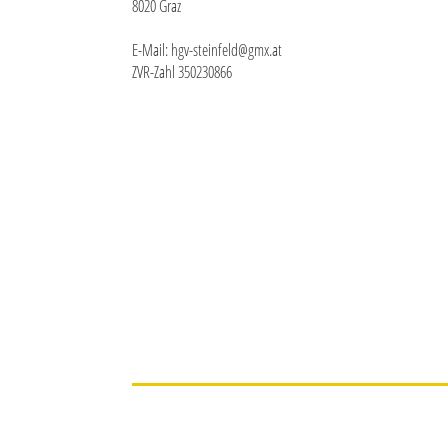
8020 Graz
E-Mail: hgv-steinfeld@gmx.at
ZVR-Zahl 350230866